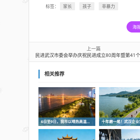
进
家长
孩子
非暴力
标签：
成
立
海
80
周
年
上一篇
暨
民进武汉市委会举办庆祝民进成立80周年暨第41个教师节演讲
第
41
相关推荐
个
教
师
节
演
讲
6日至9日，我市以晴热高温天气为主
比
赛