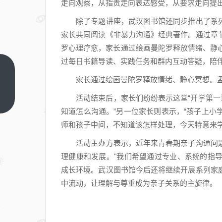
走向观察，从指责走向表达感受，从要求走向提出
除了专题讲座，武汉图书馆还同步推出了系列
家长共同阅读《非暴力沟通》经典著作。通过章
罗心理疗愈，家长通过绘画曼陀罗释放情绪、静
过每日书籍导读、实践任务和群内互动答疑，陪
民
家长通过绘画曼陀罗释放情绪、静心冥想。孟
进
武
活动结束后，家长们纷纷表示这堂“开学第一课
上
一
汉
知道怎么沟通。”另一位家长则表示，“孩子上
篇
市
师和孩子中间，不知道该怎样处理，今天特意来学
委
活动主办方表示，近年来青春期亲子沟通问题
会
理健康和发展。"我们希望通过专业、系统的指
举
成长环境。武汉图书馆今后还将继续开展系列家
办
中流动，让理解与尊重成为亲子关系的主旋律。
庆
祝
民