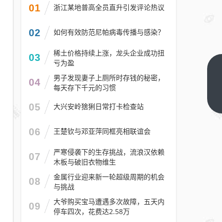
01
浙江某地普高全员直升引发评论热议
02
如何有效防范尼帕病毒传播与感染？
稀土价格持续上涨，龙头企业成功扭
03
亏为盈
青石
男子发现妻子上厕所时存钱的秘密，
04
桥村
每天存下千元的习惯
党支
下一
05
大兴安岭猞猁日常打卡检查站
篇
部引
领发
06
王楚钦与邓亚萍同框亮相联谊会
展特
色精
严寒侵袭下的生存挑战，流浪汉依赖
07
木板与破旧衣物维生
品，
农业
金属行业迎来新一轮超级周期的机会
08
与挑战
老党
员当
大爷购买宝马遭遇多次故障，五天内
09
停车四次，花费达2.58万
产业