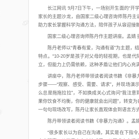
长江网讯 9月7日下午，一场别开生面的“开
家长的主题沙龙，由国家二级心理咨询师陈丹主
助力家长掌握科学沟通方法，陪伴孩子从容迎接
国家二级心理咨询师陈丹作主题讲座。孟婧 
陈丹老师以“青春有爱，沟通有道”为主题，结
特点。“10-20岁是孩子对父母的轻视期，也是
立，但能力上仍需依赖，这种矛盾让他们内心充满
讲座中，陈丹老师带领读者阅读书籍《非暴力
步骤——“观察、感受、需要、请求”，并现场演
么总是拖拖拉拉”，不如换成关心式询问“我注意
果你饮食不均衡，你的健康就会出问题”，转变为
一句句现场改写，陈丹让家长直观体会到语言方
陈丹带领读者阅读书籍《非暴力沟通》。孟婧
“很多家长以为自己在沟通，其实是在下指令。