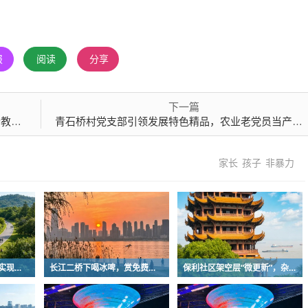
报
阅读
分享
下一篇
比赛
青石桥村党支部引领发展特色精品，农业老党员当产业项目主管
家长
孩子
非暴力
十年磨一尾！武汉企业实现圆口铜鱼规模化繁育
长江二桥下喝冰啤，赏免费音乐
保利社区架空层“微更新”，杂物堆放区变身健身活动室