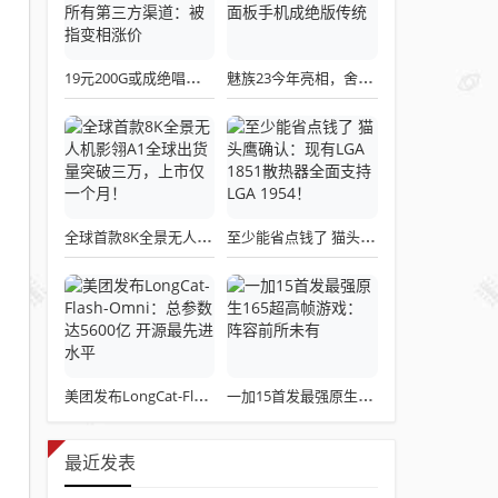
19元200G或成绝唱！三大运营商关停所有第三方渠道：被指变相涨价
魅族23今年亮相，舍弃白面板设计，白面板手机成绝版传统
全球首款8K全景无人机影翎A1全球出货量突破三万，上市仅一个月！
至少能省点钱了 猫头鹰确认：现有LGA 1851散热器全面支持LGA 1954！
美团发布LongCat-Flash-Omni：总参数达5600亿 开源最先进水平
一加15首发最强原生165超高帧游戏：阵容前所未有
最近发表