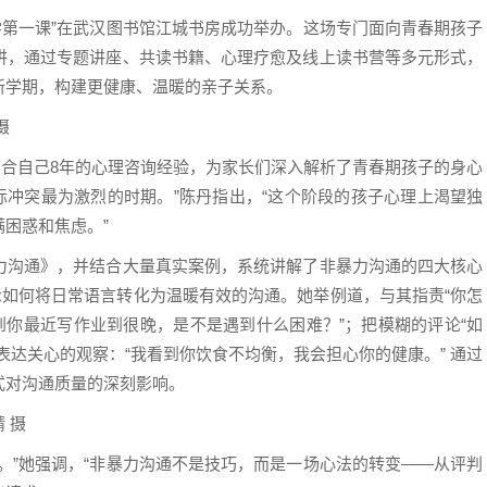
学第一课”在武汉图书馆江城书房成功举办。这场专门面向青春期孩子
讲，通过专题讲座、共读书籍、心理疗愈及线上读书营等多元形式，
新学期，构建更健康、温暖的亲子关系。
摄
合自己8年的心理咨询经验，为家长们深入解析了青春期孩子的身心
代际冲突最为激烈的时期。”陈丹指出，“这个阶段的孩子心理上渴望独
困惑和焦虑。”
沟通》，并结合大量真实案例，系统讲解了非暴力沟通的四大核心
示如何将日常语言转化为温暖有效的沟通。她举例道，与其指责“你怎
到你最近写作业到很晚，是不是遇到什么困难？”；把模糊的评论“如
表达关心的观察：“我看到你饮食不均衡，我会担心你的健康。” 通过
式对沟通质量的深刻影响。
 摄
”她强调，“非暴力沟通不是技巧，而是一场心法的转变——从评判