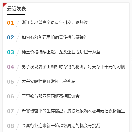
最近发表
01
浙江某地普高全员直升引发评论热议
02
如何有效防范尼帕病毒传播与感染？
03
稀土价格持续上涨，龙头企业成功扭亏为盈
04
男子发现妻子上厕所时存钱的秘密，每天存下千元的习惯
05
大兴安岭猞猁日常打卡检查站
06
王楚钦与邓亚萍同框亮相联谊会
07
严寒侵袭下的生存挑战，流浪汉依赖木板与破旧衣物维生
08
金属行业迎来新一轮超级周期的机会与挑战