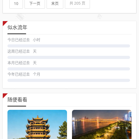
10
下一页
末页
共 205 页
似水流年
今日已经过去
小时
这周已经过去
天
本月已经过去
天
今年已经过去
个月
随便看看