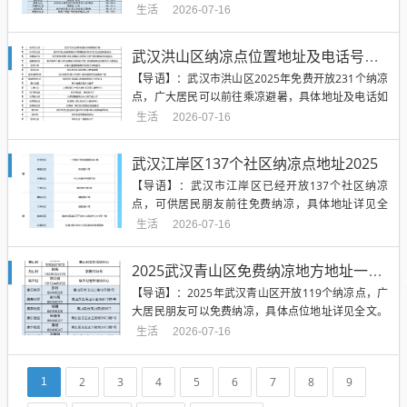
址等详见全文。2025武昌区免费纳凉地方有哪些? 20
生活
2026-07-16
25年武昌区156个纳凉点全面开放，具体点位如下：
杨园街四美社区、徐家棚街徐东社区、...
武汉洪山区纳凉点位置地址及电话号码一览表2025
【导语】：武汉市洪山区2025年免费开放231个纳凉
点，广大居民可以前往乘凉避暑，具体地址及电话如
下。2025武汉洪山区纳凉点位置地址及电话号码一览
生活
2026-07-16
表 武汉市洪山区231个社区纳凉点已全面启用。各纳
凉点均按“八有”标准建设，空调、饮用水、...
武汉江岸区137个社区纳凉点地址2025
【导语】：武汉市江岸区已经开放137个社区纳凉
点，可供居民朋友前往免费纳凉，具体地址详见全
文。2025武汉江岸区137个社区纳凉点地址 江岸137
生活
2026-07-16
个社区纳凉点已全面开放，生活在江岸的居民，在家
门口就可以近距离体验凉爽夏日。为了全方位满足
2025武汉青山区免费纳凉地方地址一览表
居...
【导语】：2025年武汉青山区开放119个纳凉点，广
大居民朋友可以免费纳凉，具体点位地址详见全文。
2025武汉青山区免费纳凉地方地址一览表 青山区119
生活
2026-07-16
个纳凉点全部开放，吃西瓜、喝绿豆汤、看电影、跳
舞、下棋……青山区每个纳凉点服务内容...
2
3
4
5
6
7
8
9
1