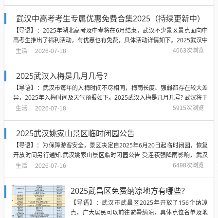
少年票...
武汉中高考考生专属优惠免费合集2025（持续更新中）
【导语】：2025年湖北高考及中考将在6月结束，武汉不少景区景点面向中
高考生推出了福利活动，有优惠也有免费，具体活动详情如下。2025武汉中
高考考生专属优惠免费合集 提醒：为防景区相关政策、开放时间等临时调整
生活
4063次浏览
2026-07-18
变化，建议出行前咨询景点了解确...
2025武汉入梅是几月几号？
【导语】：武汉市每年的入梅时间不尽相同，梅雨长度、强弱都存在较大差
异，2025年入梅时间及天气预报如下。2025武汉入梅是几月几号? 武汉将于
2025年6月18日正式进入梅雨期。 武汉气象于2025年6月16日发布天气预
生活
5915次浏览
2026-07-18
报： 预计18...
2025武汉姚家山景区临时闭园公告
【导语】：为保障游客安全，景区决定自2025年6月20日起临时闭园，恢复
开放时间另行通知.武汉姚家山景区临时闭园公告 受连夜强降雨影响，武汉
姚家山景区香溪谷出入主干道及河道涨水，暂时不能通行。为保障游客安
生活
6498次浏览
2026-07-16
全，景区决定自2025年6月20日...
2025武昌区免费纳凉地方有哪些?
【导语】：武汉市武昌区2025年开放了156个纳凉
点，广大居民可以前往避暑纳凉，具体点位名单及地