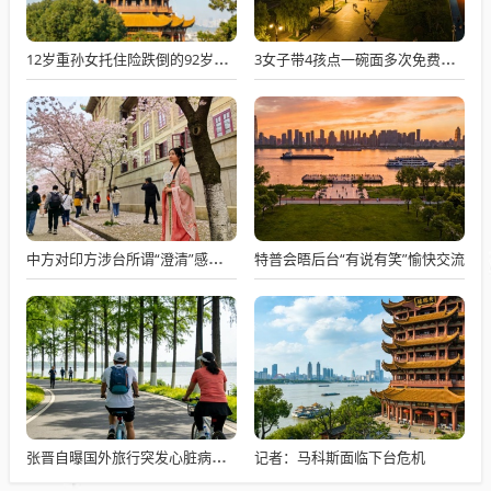
12岁重孙女托住险跌倒的92岁太爷爷
3女子带4孩点一碗面多次免费续面
特普会晤后台“有说有笑”愉快交流
中方对印方涉台所谓“澄清”感到意外
记者：马科斯面临下台危机
张晋自曝国外旅行突发心脏病险丧命