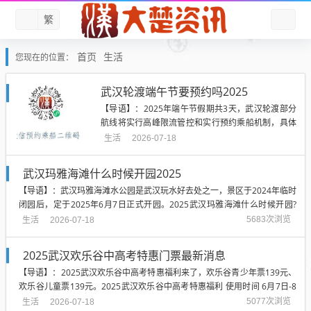
繁
首页
生活
您现在的位置：
武汉轮渡端午节要预约吗2025
【导语】：2025年端午节假期共3天，武汉轮渡部分
航线将实行高峰限流管控和实行预约乘船机制，具体
预约安排如下。2025武汉轮渡端午节要预约吗? 2025
生活
2026-07-18
年端午节期间，武汉轮渡“武中线”(武汉关至中华路)普
客渡航线将实行高峰限流管控和实行预...
武汉玛雅海滩什么时候开园2025
【导语】：武汉玛雅海滩水公园是武汉玩水好去处之一，景区于2024年临时
闭园后，定于2025年6月7日正式开园。2025武汉玛雅海滩什么时候开园?
武汉玛雅海滩水公园定于2025年6月7日开园。 门票优惠： 活动时间：6月4
生活
5683次浏览
2026-07-18
日起至6月6...
2025武汉欢乐谷中高考特惠门票最新消息
【导语】：2025武汉欢乐谷中高考特惠福利来了，欢乐谷青少年票139元、
欢乐谷儿童票139元。2025武汉欢乐谷中高考特惠福利 使用时间 6月7日-8
月31日 门票价格 欢乐谷青少年票139元、欢乐谷儿童票139元、玛雅海滩青
生活
5077次浏览
2026-07-18