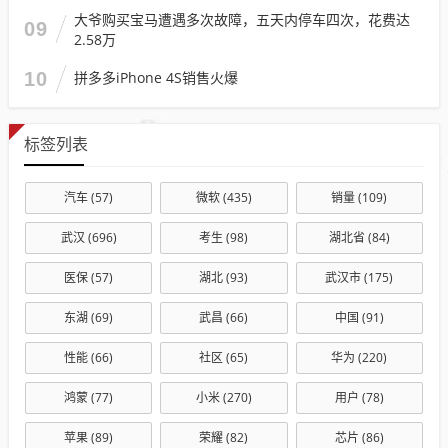
大爷购买宝马遭遇多次故障，五天内停车四次，花费达
09
2.58万
10
拼多多iPhone 4S销售火爆
标签列表
汽车
(57)
微软
(435)
销量
(109)
武汉
(696)
考生
(98)
湖北省
(84)
医保
(57)
湖北
(93)
武汉市
(175)
东湖
(69)
武昌
(66)
中国
(91)
性能
(66)
社区
(65)
华为
(220)
鸿蒙
(77)
小米
(270)
用户
(78)
苹果
(89)
荣耀
(82)
芯片
(86)