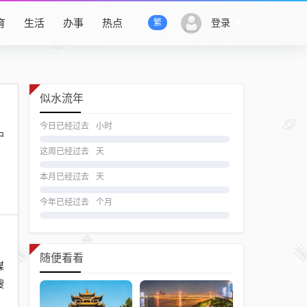
育
生活
办事
热点
登录
繁
似水流年
今日已经过去
小时
中
。
这周已经过去
天
本月已经过去
天
今年已经过去
个月
随便看看
媒
搜