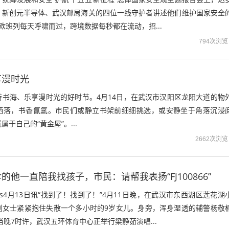
、新创元半导体、武汉邮局海关的四位一线守护者讲述他们维护国家安全
中欧班列每天呼啸而过，跨境数据每秒都在流动，招...
794次浏览
享漫时光
游书海、乐享漫时光的好时节。4月14日，在武汉市汉阳区龙阳大道的物
洒落，书香氤氲。市民们或静立书架前细细挑选，或安静坐于角落沉浸
于自己的“黄金屋”。...
2662次浏览
他一直陪我找孩子，市民：请帮我表扬“FJ100866”
ws4月13日讯“找到了！找到了！”4月11日晚，在武汉市东西湖区莲花湖
刘女士紧紧抱住失散一个多小时的9岁女儿。身旁，浑身湿透的辅警杨敬
当晚7时许，武汉五环体育中心正举行梁静茹演唱...