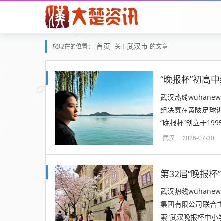
首页
武汉市
您现在的位置：
关于
的文章
“晚报杯”初高
武汉热线wuhane
组决赛在黄陂足球
“晚报杯”创立于19
武汉
2026-07-30
第32届“晚报
武汉热线wuhan
集团有限公司联合主
索“武汉晚报杯中小