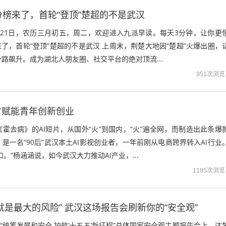
积分榜来了，首轮“登顶”楚超的不是武汉
月21日，农历三月初五，周二，欢迎进入九派早读。每天3分钟，让你更
来了，首轮“登顶”楚超的不是武汉 上周末，荆楚大地因“楚超”火爆出圈，
路飙升。成为湖北人朋友圈、社交平台的绝对顶流...
951次浏览
才赋能青年创新创业
霍去病》的AI短片，从国外“火”到国内，“火”遍全网。而制造出此条爆
是一名“90后”武汉本土AI影视创业者，一年前刚从电商跨界转入AI行业
口。”杨涵涵说，如今武汉大力推动AI产业，...
1185次浏览
就是最大的风险” 武汉这场报告会刷新你的“安全观”
市“统筹发展和安全 护航‘十五五’新征程”总体国家安全观主题报告会上，达