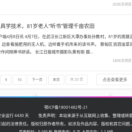
2036次浏览
工具学技术，81岁老人“听书”管理千亩农田
户端4月8日讯 4月7日，在武汉长江新区大潭办事处孙教村，81岁的周鼐
，边查看施肥用的无人机，边听着手机传来的读书声。 蔡甸区消泗油菜
作间隙捧书研读。 长江日报城市摄影队黄有刚 摄...
1806次浏览
点击查看更多
9
10
下一页
末页
共 20 页
鄂ICP备18001482号-21
安全运行
4430
天
免责声明：本站来源于从互联网上收集、整理或转载
引起的法律责任。版权归原作者所有，如涉及作品内容、版权和其它问题
页面耗时：0.169 秒
数据查询：9 次
占用内存：1.1 MB