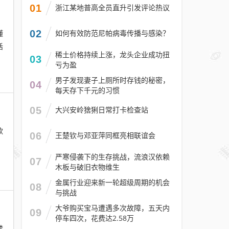
01
浙江某地普高全员直升引发评论热议
懂
02
如何有效防范尼帕病毒传播与感染？
话
稀土价格持续上涨，龙头企业成功扭
03
亏为盈
男子发现妻子上厕所时存钱的秘密，
04
每天存下千元的习惯
05
大兴安岭猞猁日常打卡检查站
款
06
王楚钦与邓亚萍同框亮相联谊会
。
严寒侵袭下的生存挑战，流浪汉依赖
07
木板与破旧衣物维生
金属行业迎来新一轮超级周期的机会
08
与挑战
大爷购买宝马遭遇多次故障，五天内
09
停车四次，花费达2.58万
梦