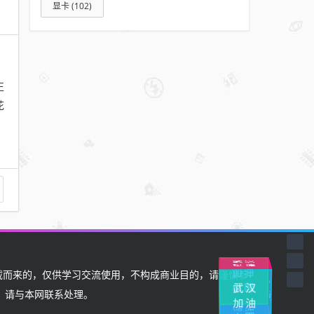
显卡
(102)
正
花
武汉
挺住
加油
湖
北
加
而来的，仅供学习交流使用，不构成商业目的，请谨慎参
中
国
武汉
中国
油
加
油
，请与本网联系处理。
加油
加油
中国