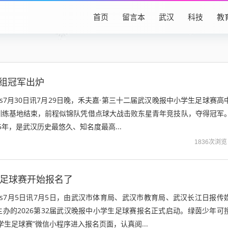
首页
留言本
武汉
科技
教
中组冠军出炉
ws7月30日讯7月29日晚，禾夫嘉·第三十二届武汉晚报中小学生足球赛高
训练基地结束，前程似锦队凭借点球大战击败东星青年竞技队，夺得冠军
95年，是武汉历史最悠久、知名度最高...
1836次浏览
杯”足球赛开始报名了
ews7月5日讯7月5日，由武汉市体育局、武汉市教育局、武汉长江日报传
办的2026第32届武汉晚报中小学生足球赛报名正式启动。绿茵少年可
学生足球赛”微信小程序进入报名页面，认真阅...