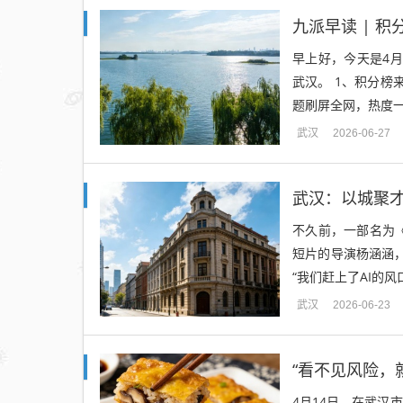
九派早读 | 
早上好，今天是4
武汉。 1、积分榜
题刷屏全网，热度一
武汉
2026-06-27
武汉：以城聚
不久前，一部名为《
短片的导演杨涵涵，
“我们赶上了AI的风
武汉
2026-06-23
“看不见风险，
4月14日，在武汉