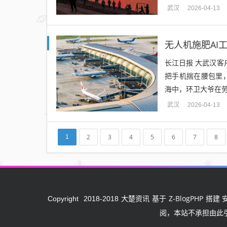
武汉
2026-04-13
无人机施肥AI
长江日报 大武汉客
把手机揣在腰包里
海中，环卫大爷在劳
武汉
2026-04-13
2
3
4
5
6
7
8
1
大楚资讯
Z-BlogPHP
Copyright
2018-2018
基于
搭建 
阅，本站不承担由此