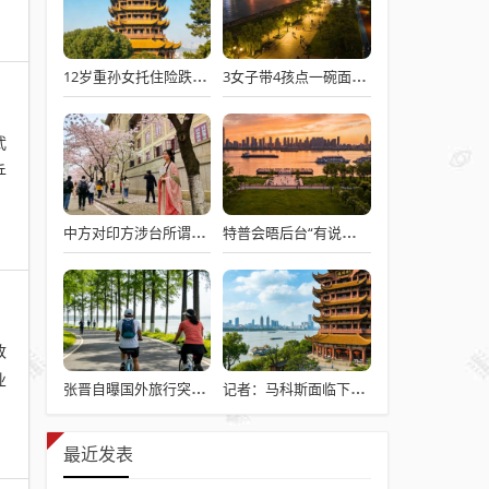
12岁重孙女托住险跌倒的92岁太爷爷
3女子带4孩点一碗面多次免费续面
武
乒
中方对印方涉台所谓“澄清”感到意外
特普会晤后台“有说有笑”愉快交流
改
业
张晋自曝国外旅行突发心脏病险丧命
记者：马科斯面临下台危机
最近发表