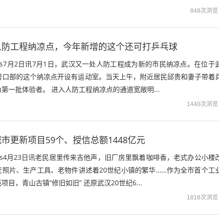
848次浏览
人防工程纳凉点，今年新增的这个还可打乒乓球
ews7月2日讯7月1日，武汉又一处人防工程成为新的市民纳凉点。在位于
6号口部的这个纳凉点开设有运动室。当天上午，附近居民邱贵和妻子带着
第一批体验者。 进入人防工程纳凉点的通道宽敞明...
1440次浏览
市更新项目59个、授信总额1448亿元
ews4月23日讯老民居里传来吉他声，旧厂房里飘着咖啡香，老式办公小楼
老照片、生产工具、老物件讲述着20世纪小镇的繁华……作为全市首个工
目，青山古镇“修旧如旧” 还原武汉20世纪6...
1818次浏览