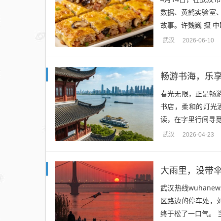
数据、黄鹤实验室
故事。许魏巍 摄 
武汉
2026-06-10
畅游书海，乐
春光无限，正是畅
书店，柔和的灯光
读，在字里行间寻觅属
武汉
2026-04-23
大雨里，没带伞的
武汉热线wuhane
区路边的停车处，
终于松了一口气。 