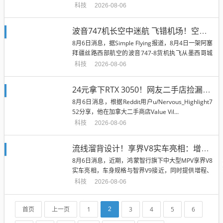
一代自动驾驶开源模型Al...
科技
2026-08-06
波音747机长空中迷航 飞错机场！空管强制引导飞机备降 挡下事故
8月6日消息，据Simple Flying报道，8月4日一架阿塞
拜疆丝路西部航空的波音747-8货机执飞从墨西哥城
飞往休...
科技
2026-08-06
24元拿下RTX 3050！网友二手店捡漏显卡：750 Ti终于能退休了
8月6日消息，根据Reddit用户u/Nervous_Highlight7
52分享，他在加拿大二手商店Value Vil...
科技
2026-08-06
流线溜背设计！享界V8实车亮相：增程版最大续航339km
8月6日消息，近期，鸿蒙智行旗下中大型MPV享界V8
实车亮相，车身规格与智界V9接近，同时提供增程、
纯电两套动力方案。增...
科技
2026-08-06
首页
上一页
1
3
4
5
6
2