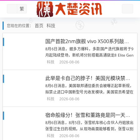
繁
首页
科技
您现在的位置：
国产首款2nm旗舰 vivo X500系列敲定9月登场：首发天玑9600 Pro
8月6日消息，据多方爆料，多款国产迭代旗舰将于9
月起陆续登场，新机将分别搭载高通骁龙8 Elite Gen
6、联发科天玑...
科技
2026-08-06
此举是卡自己的脖子！美国光模块禁令遭反呛：两年内根本找不到替代
8月6日消息，美国联邦通信委员会被曝正起草新规，
拟禁止进口中国新型号光收发模块，美国官员希望在
2026年内公布并实施该禁...
科技
2026-08-06
宿命般缘分！张雪和董路竟是同一天生日 庆生现场画面流出
8月6日消息，8月5日，张雪机车核心合伙人丹姐放出
张雪过生日的视频。从现场画面能够看到，张雪以别
具一格的 "铁砂掌"方式...
科技
2026-08-06