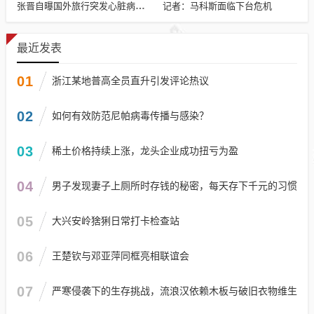
记者：马科斯面临下台危机
张晋自曝国外旅行突发心脏病险丧命
最近发表
01
浙江某地普高全员直升引发评论热议
02
如何有效防范尼帕病毒传播与感染？
03
稀土价格持续上涨，龙头企业成功扭亏为盈
04
男子发现妻子上厕所时存钱的秘密，每天存下千元的习惯
05
大兴安岭猞猁日常打卡检查站
06
王楚钦与邓亚萍同框亮相联谊会
07
严寒侵袭下的生存挑战，流浪汉依赖木板与破旧衣物维生