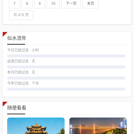
7
8
9
10
下一页
末页
共 476 页
似水流年
今日已经过去
小时
这周已经过去
天
本月已经过去
天
今年已经过去
个月
随便看看