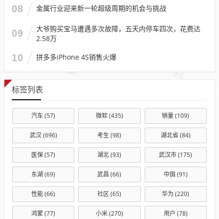
08
金属行业迎来新一轮超级周期的机会与挑战
大爷购买宝马遭遇多次故障，五天内停车四次，花费达
09
2.58万
10
拼多多iPhone 4S销售火爆
标签列表
汽车
(57)
微软
(435)
销量
(109)
武汉
(696)
考生
(98)
湖北省
(84)
医保
(57)
湖北
(93)
武汉市
(175)
东湖
(69)
武昌
(66)
中国
(91)
性能
(66)
社区
(65)
华为
(220)
鸿蒙
(77)
小米
(270)
用户
(78)