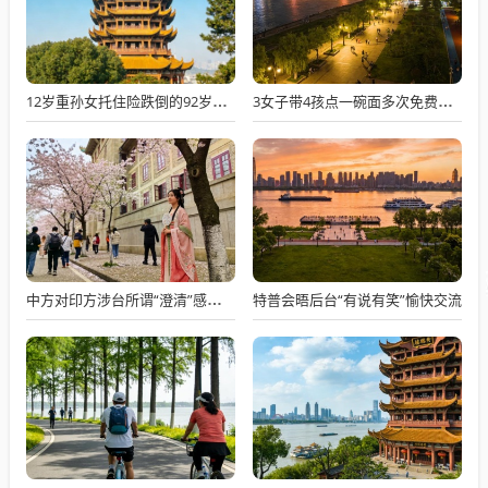
12岁重孙女托住险跌倒的92岁太爷爷
3女子带4孩点一碗面多次免费续面
特普会晤后台“有说有笑”愉快交流
中方对印方涉台所谓“澄清”感到意外