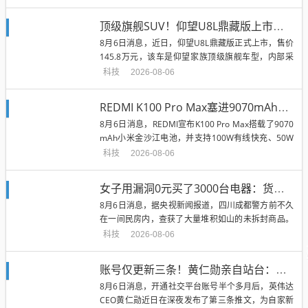
顶级旗舰SUV！仰望U8L鼎藏版上市：145.8万配甲骨文黄金车标
8月6日消息，近日，仰望U8L鼎藏版正式上市，售价
145.8万元，该车是仰望家族顶级旗舰车型，内部采
用四座布局，配备黄金...
科技
2026-08-06
REDMI K100 Pro Max塞进9070mAh电池：刷新K系列容量纪录
8月6日消息，REDMI宣布K100 Pro Max搭载了9070
mAh小米金沙江电池，并支持100W有线快充、50W
无...
科技
2026-08-06
女子用漏洞0元买了3000台电器：货物堆积如山 8小时才清点完
8月6日消息，据央视新闻报道，四川成都警方前不久
在一间民房内，查获了大量堆积如山的未拆封商品。
令人难以置信的是，这上千件...
科技
2026-08-06
账号仅更新三条！黄仁勋亲自站台：为自家自动驾驶打call
8月6日消息，开通社交平台账号半个多月后，英伟达
CEO黄仁勋近日在深夜发布了第三条推文，为自家新