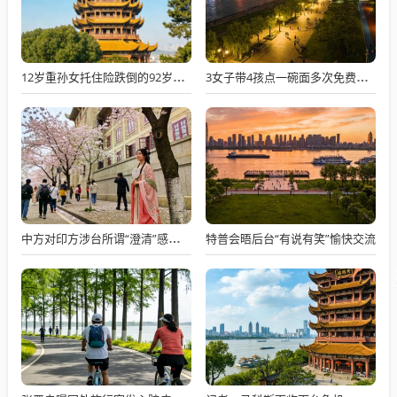
12岁重孙女托住险跌倒的92岁太爷爷
3女子带4孩点一碗面多次免费续面
特普会晤后台“有说有笑”愉快交流
中方对印方涉台所谓“澄清”感到意外