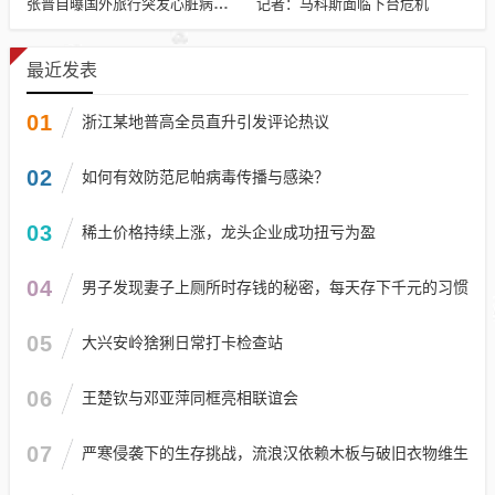
记者：马科斯面临下台危机
张晋自曝国外旅行突发心脏病险丧命
最近发表
01
浙江某地普高全员直升引发评论热议
02
如何有效防范尼帕病毒传播与感染？
03
稀土价格持续上涨，龙头企业成功扭亏为盈
04
男子发现妻子上厕所时存钱的秘密，每天存下千元的习惯
05
大兴安岭猞猁日常打卡检查站
06
王楚钦与邓亚萍同框亮相联谊会
07
严寒侵袭下的生存挑战，流浪汉依赖木板与破旧衣物维生