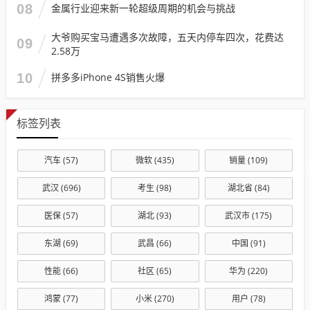
08
金属行业迎来新一轮超级周期的机会与挑战
大爷购买宝马遭遇多次故障，五天内停车四次，花费达
09
2.58万
10
拼多多iPhone 4S销售火爆
标签列表
汽车
(57)
微软
(435)
销量
(109)
武汉
(696)
考生
(98)
湖北省
(84)
医保
(57)
湖北
(93)
武汉市
(175)
东湖
(69)
武昌
(66)
中国
(91)
性能
(66)
社区
(65)
华为
(220)
鸿蒙
(77)
小米
(270)
用户
(78)