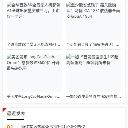
全球首款8K全景无人机影翎A1全球出货量突破三万，上市仅一个月！
至少能省点钱了 猫头鹰确认：现有LGA 1851散热器全面支持LGA 1954！
美团发布LongCat-Flash-Omni：总参数达5600亿 开源最先进水平
一加15首发最强原生165超高帧游戏：阵容前所未有
最近发表
01
浙江某地普高全员直升引发评论热议