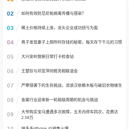
02
如何有效防范尼帕病毒传播与感染？
03
稀土价格持续上涨，龙头企业成功扭亏为盈
04
男子发现妻子上厕所时存钱的秘密，每天存下千元的习惯
05
大兴安岭猞猁日常打卡检查站
06
王楚钦与邓亚萍同框亮相联谊会
07
严寒侵袭下的生存挑战，流浪汉依赖木板与破旧衣物维生
08
金属行业迎来新一轮超级周期的机会与挑战
大爷购买宝马遭遇多次故障，五天内停车四次，花费达
09
2.58万
10
拼多多iPhone 4S销售火爆