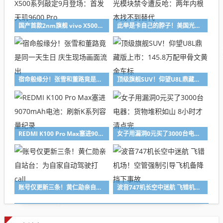
国产首款2nm旗舰 vivo X500系列敲定9月登场：首发天玑9600 Pro
此举是卡自己的脖子！美国光模块禁令遭反呛：两年内根本找不到替代
宿命般缘分！张雪和董路竟是同一天生日 庆生现场画面流出
顶级旗舰SUV！仰望U8L鼎藏版上市：145.8万配甲骨文黄金车标
REDMI K100 Pro Max塞进9070mAh电池：刷新K系列容量纪录
女子用漏洞0元买了3000台电器：货物堆积如山 8小时才清点完
账号仅更新三条！黄仁勋亲自站台：为自家自动驾驶打call
波音747机长空中迷航 飞错机场！空管强制引导飞机备降 挡下事故