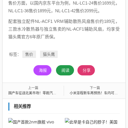
售价方面，以国内京东平台为例，NL-LC1-24售价1699元，
NL-LC1-36售价1899元，NL-LC1-42售价2099元。
配套独立配件NL-ACF1 VRM辅助散热风扇售价约189元，
三款水冷散热器与独立售卖的NL-ACF1辅助风扇，均享受
猫头鹰官方6年原厂质保。
售价
猫头鹰
标签：
海报
阅读
分享
上一篇
下一篇
国产车征战北美市场！零跑汽车正式登陆墨西哥 首发车型B10
小米澎程新车再预热！车内可变空间设计曝光：一键切换工作室、咖啡馆
相关推荐