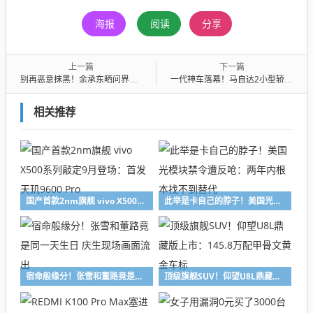
海报
阅读
分享
上一篇
下一篇
别再恶意抹黑！余承东晒问界车有多结实：5辆车才算把M6撞翻
一代神车落幕！马自达2小型轿车将于今夏停产 库存清完即止
相关推荐
国产首款2nm旗舰 vivo X500系列敲定9月登场：首发天玑9600 Pro
此举是卡自己的脖子！美国光模块禁令遭反呛：两年内根本找不到替代
宿命般缘分！张雪和董路竟是同一天生日 庆生现场画面流出
顶级旗舰SUV！仰望U8L鼎藏版上市：145.8万配甲骨文黄金车标