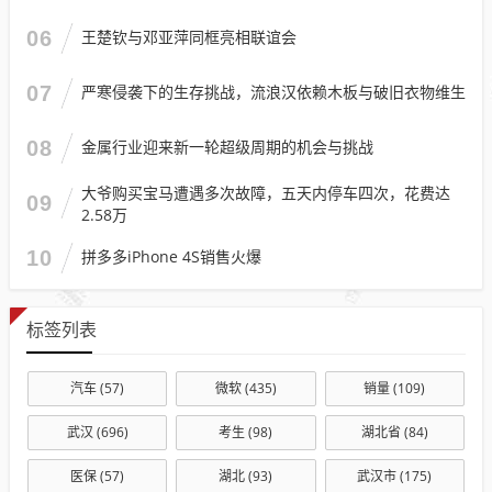
06
王楚钦与邓亚萍同框亮相联谊会
07
严寒侵袭下的生存挑战，流浪汉依赖木板与破旧衣物维生
08
金属行业迎来新一轮超级周期的机会与挑战
大爷购买宝马遭遇多次故障，五天内停车四次，花费达
09
2.58万
10
拼多多iPhone 4S销售火爆
标签列表
汽车
(57)
微软
(435)
销量
(109)
武汉
(696)
考生
(98)
湖北省
(84)
医保
(57)
湖北
(93)
武汉市
(175)