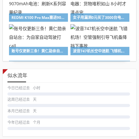
REDMI K100 Pro Max塞进9070mAh电池：刷新K系列容量纪录
女子用漏洞0元买了3000台电器：货物堆积如山 8小时才清点完
账号仅更新三条！黄仁勋亲自站台：为自家自动驾驶打call
波音747机长空中迷航 飞错机场！空管强制引导飞机备降 挡下事故
似水流年
今日已经过去
小时
这周已经过去
天
本月已经过去
天
今年已经过去
个月