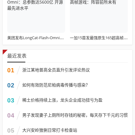
美团发布LongCat-Flash-Omni：总参数达5600亿 开源最先进水平
一加15首发最强原生165超高帧游戏：阵容前所未有
最近发表
01
浙江某地普高全员直升引发评论热议
02
如何有效防范尼帕病毒传播与感染？
03
稀土价格持续上涨，龙头企业成功扭亏为盈
04
男子发现妻子上厕所时存钱的秘密，每天存下千元的习惯
05
大兴安岭猞猁日常打卡检查站