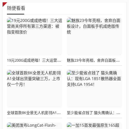
随便看看
19元200G或成绝唱！三大运营商关停所有第三方渠道：被指变相涨价
魅族23今年亮相，舍弃白面板设计，白面板手机成绝版传统
全球首款8K全景无人机影翎A1全球出货量突破三万，上市仅一个月！
至少能省点钱了 猫头鹰确认：现有LGA 1851散热器全面支持LGA 1954！