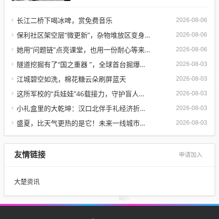
落于武昌数创大厦2...
长江二桥下喝冰啤，赏免费音乐
2026-08-06
保利社区架空层“微更新”，杂物堆放区变身健身活动室
2026-08-06
她用“问题链”点亮课堂，也用一份耐心等来孩子成长
2026-08-06
隧道挖掘有了“国之重器 ”，全球首台掘爆机在武汉下线
2026-08-03
江城碧空如洗，棉花糖云朵刷屏蓝天
2026-08-03
这所军校的“兵娃娃”46载接力，守护盲人宿舍
2026-08-03
小礼盒里的大乾坤：汉口北伴手礼经济折射中国消费新脉动
2026-08-03
盛夏，比天气更热的是它！未来一线城市，都抢着下注
2026-08-03
友情链接
申请加入
大楚资讯