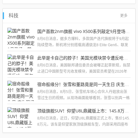
科技
更多
国产首款2nm旗舰 vivo X500系列敲定9月登场：首发天玑9600 Pro
8月6日消息，据多方爆料，多款国产迭代旗舰将于9月起
陆续登场，新机将分别搭载高通骁龙8 Elite Gen6、联发
科天玑...
此举是卡自己的脖子！美国光模块禁令遭反呛：两年内根本找不到替代
8月6日消息，美国联邦通信委员会被曝正起草新规，拟禁
止进口中国新型号光收发模块，美国官员希望在2026年
内公布并实施该禁...
宿命般缘分！张雪和董路竟是同一天生日 庆生现场画面流出
8月6日消息，8月5日，张雪机车核心合伙人丹姐放出张
雪过生日的视频。从现场画面能够看到，张雪以别具一格
的 "铁砂掌"方式...
顶级旗舰SUV！仰望U8L鼎藏版上市：145.8万配甲骨文黄金车标
8月6日消息，近日，仰望U8L鼎藏版正式上市，售价145.
8万元，该车是仰望家族顶级旗舰车型，内部采用四座布
局，配备黄金...