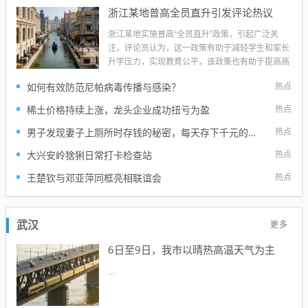
浙江某地普高全员直升引发评论热议
浙江某地实施普高“全员直升”政策，引起广泛关
注，评论员认为，这一政策有助于减轻学生和家长
升学压力，实现教育公平，该政策也有助于提高高
中阶段教育普及率，促进当地教育事业发展，也有
如何有效防范尼帕病毒传播与感染？
热点
人担忧该政策可能导致学生缺乏竞争意识，影响未
来成长，对此，教育界人士呼吁加强监管和评估，
稀土价格持续上涨，龙头企业成功扭亏为盈
热点
确保教育质量稳步提升，浙江某地实施普...
男子发现妻子上厕所时存钱的秘密，每天存下千元的习惯
热点
大兴安岭猞猁日常打卡检查站
热点
王楚钦与邓亚萍同框亮相联谊会
热点
更多
武汉
6日至9日，我市以晴热高温天气为主
...