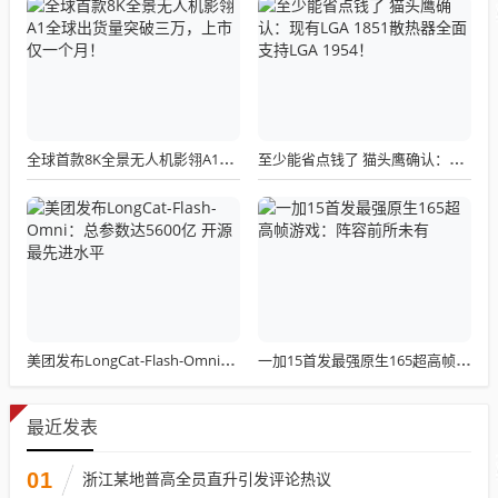
全球首款8K全景无人机影翎A1全球出货量突破三万，上市仅一个月！
至少能省点钱了 猫头鹰确认：现有LGA 1851散热器全面支持LGA 1954！
美团发布LongCat-Flash-Omni：总参数达5600亿 开源最先进水平
一加15首发最强原生165超高帧游戏：阵容前所未有
最近发表
01
浙江某地普高全员直升引发评论热议