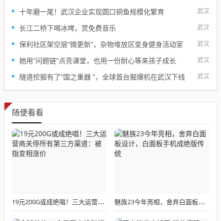
十年磨一尾！武汉企业实现圆口铜鱼规模化繁育
武汉
长江二桥下喝冰啤，赏免费音乐
武汉
保利社区架空层“微更新”，杂物堆放区变身健身活动室
武汉
她用“问题链”点亮课堂，也用一份耐心等来孩子成长
武汉
隧道挖掘有了“国之重器 ”，全球首台掘爆机在武汉下线
武汉
随便看看
19元200G或成绝唱！三大运营商关停所有第三方渠道：被指变相涨价
魅族23今年亮相，舍弃白面板设计，白面板手机成绝版传统