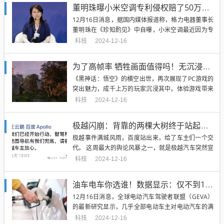
董明珠曝小米空调专利侵权赔了50万：格力空调世界最好！
12月16日消息，据国内媒体报道称，格力电器董事长
董明珠在《珍知酌见》中自曝，小米空调最近因为专
利侵权赔了格力50万。 董明珠强调，我可以说格力是
科技
2024-12-16
世界最好的空调，我们有十几万项的专利。 事实上，
董明珠一直以来对小米空调都产生了极大的敌意。...
为了高帧率 牺牲画面值得吗！无沉浸不游戏 不然这些年都白玩了
《黑神话：悟空》的横空出世，再次展现了PC游戏的
突出魅力，成千上万的玩家沉浸其中，体验游戏带来
的精神享受。 玩游戏的时候，你首先追求的是什么
科技
2024-12-16
呢？顶级的画质？超高的帧率？有趣的玩法？ 足够流
畅的帧率是玩游戏的基础保障，但很多时候，玩家们
极越闪崩：背靠的两棵大树终于站起来了
往往过...
极越事件满城风雨，百度站出来，给了车主们一个交
代。 这周最大的舆论风暴之一，就是极越汽车突然宣
布原地解散，让极越车主、让供应商、让极越的五千
科技
2024-12-16
多号员工猝不及防。 事件持续发酵，群情激奋，总要
有人平息。 极越背后的百度和吉利，站出来紧急发布
油车电车你选谁！数据显示：仅不到1%的电动车主愿重返燃油车
了联...
12月16日消息，全球电动汽车驾驶者联盟（GEVA）
的最新研究显示，几乎全部电动车主对电动汽车的满
意度极高，仅有不到1%的人愿意回归燃油车。 这项
科技
2024-12-16