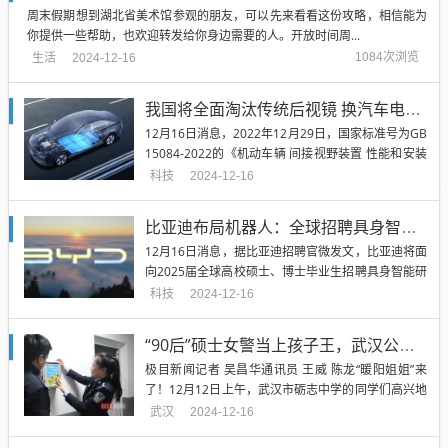
周末假期想到湖北省美术馆参观的朋友，可以先来看看这份攻略，相信能为
你提供一些帮助，也欢迎转发给你身边需要的人。开放时间周...
生活
1084次浏览
2024-12-16
我国将全面淘汰传统后视镜 换汽车电子后视镜可行否：现实情况暗淡
12月16日消息，2022年12月29日，国家标准号为GB
15084-2022的《机动车辆 间接视野装置 性能和安装
要求》正式发布。 新标准将自2023年7月1日正式实
科技
2024-12-16
施，届时将全面取代现行的于2013年发布的GB 1508
4-2013版...
比亚迪布局机器人：全球招聘具身智能人才
12月16日消息，据比亚迪招聘官微发文，比亚迪将面
向2025届全球高校硕士、博士毕业生招聘具身智能研
究团队。境内院校毕业时间为2024年9月~2025年8
科技
2024-12-16
月，境外院校毕业时间为2024年7月~2025年12月。
据悉，本次招聘涵盖的岗位专业...
“90后”硕士女警当上孩子王，武汉公安有个“暖阳姐姐”
极目新闻记者 吴昌华通讯员 王威 陈龙“暖阳姐姐”来
了！12月12日上午，武汉市砺志中学的同学们高兴地
和民警阮洋打招呼。...
武汉
2024-12-16