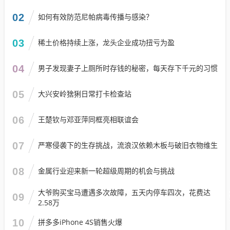
02
如何有效防范尼帕病毒传播与感染？
03
稀土价格持续上涨，龙头企业成功扭亏为盈
04
男子发现妻子上厕所时存钱的秘密，每天存下千元的习惯
05
大兴安岭猞猁日常打卡检查站
06
王楚钦与邓亚萍同框亮相联谊会
07
严寒侵袭下的生存挑战，流浪汉依赖木板与破旧衣物维生
08
金属行业迎来新一轮超级周期的机会与挑战
大爷购买宝马遭遇多次故障，五天内停车四次，花费达
09
2.58万
10
拼多多iPhone 4S销售火爆