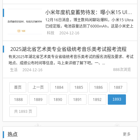
研究涵盖了18个国家的23,254名受访者，其中92%表
示如果需要更换新车，他们会选择再次购买...
小米年度机皇蓄势待发：曝小米15 Ultra电池容量达6000mAh
12月16日消息，博主数码闲聊站爆料，小米15 Ultra
已经定版，电池容量达到了6000mAh，这是小米史上
电池最大的Ultra机型，并支持90W有线充和50W无线
科技
2024-12-16
充。 目前小米15 Ultra已经获得入网许可，提供两种
卫星通信方案，标准...
2025湖北省艺术类专业省级统考音乐类考试报考流程
有关2025年湖北省艺术类专业省级统考音乐类考试的报名流程及要求、考试
地点、成绩公布时间等信息，马上来详细了解下吧。一、...
生活
888次浏览
2024-12-16
首页
上一页
1884
1885
1886
1887
1888
1889
1890
1891
1892
1893
共 1893 页
更多
热点