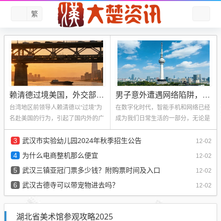
繁
赖清德过境美国，外交部严厉谴责的背后
男子意外遭遇网络陷阱，买剑南春扫码竟扫出不雅网站
台湾地区前领导人赖清德以“过境”为
在数字化时代，智能手机和网络已经
名赴美国的行为，引起了国内外的广
成为我们日常生活的一部分，无论是
泛关注，对此，我国外交部迅速作出
购物、娱乐还是工作，我们都会频繁
武汉市实验幼儿园2024年秋季招生公告
反...
3
使用...
12-02
为什么电商整机那么便宜
4
12-02
武汉三镇亚冠门票多少钱？附购票时间及入口
5
12-02
武汉古德寺可以带宠物进去吗？
6
12-02
湖北省美术馆参观攻略2025